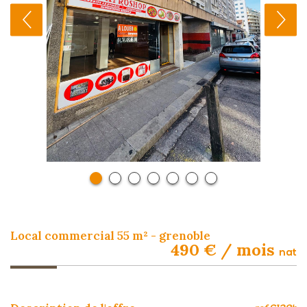
local commercial 55 m² - grenoble
490 € / mois
nat