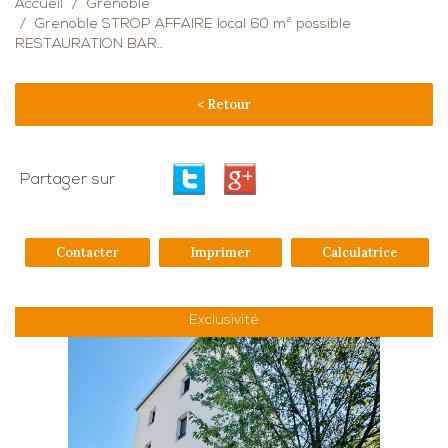
Accueil
Grenoble
Grenoble STROP AFFAIRE local 60 m² possible
RESTAURATION BAR..
< Retour
Partager sur
Contacter
Imprimer
Calculatrice
Exclusivité