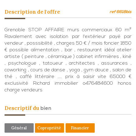
description de l'offre
ref 6618bis
Grenoble STOP AFFAIRE murs commerciaux 60 m²
Ravalement avec isolation par l'extérieur payé par
vendeur , posssibilité , charges 50 € / mois foncier 1850
€ possible alimentation , bar , restaurant idéal atelier
artiste ( peinture , céramique ) cabinet infirmières , kiné
, psychologue , tatoueur , architectes , assurances ,
coworking , cours de danse , yoga , gym douce , salon de
thé , caffé littéraire ....... prix à saisir vite 65000 €
exclusivité Richard immobilier o476484600 honos
charge vendeurs
descriptif du
bien
Général
Copropriété
Financier