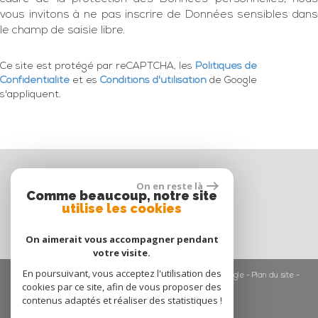
vous invitons à ne pas inscrire de Données sensibles dans
le champ de saisie libre.
Ce site est protégé par reCAPTCHA, les
Politiques de
Confidentialité
et es
Conditions d'utilisation
de Google
s'appliquent.
On en reste là
Comme beaucoup, notre site
Espace propriétaire
utilise les cookies
On aimerait vous accompagner pendant
votre visite.
En poursuivant, vous acceptez l'utilisation des
© 2026 | Tous droits réservés | Traduction powered by Google -
Plan du site
-
cookies par ce site, afin de vous proposer des
Mentions légales
-
Partenaires
-
Admin
contenus adaptés et réaliser des statistiques !
Site internet compatible multi-supports,